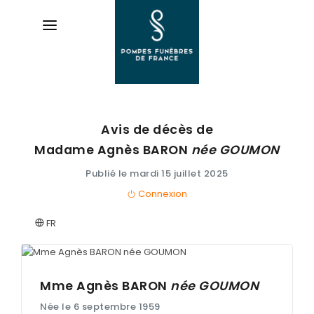
Avis de décès de
AVIS
DE DÉCÈS
Madame Agnès
BARON
née
GOUMON
Publié le mardi 15 juillet 2025
ORGANISER
DES OBSÈQUES
Connexion
FR
PRÉVOIR
SES OBSÈQUES
SERVICES
Mme Agnès
BARON
née
GOUMON
& ARTICLES
Née le 6 septembre 1959