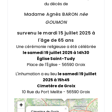
du décès de
Madame Agnès
BARON
née
GOUMON
survenu le mardi 15 juillet 2025 à
l'âge de 65 ans
Une cérémonie religieuse a été célébrée
le samedi 19 juillet 2025 à 14h30
Église Saint-Tudy
Place de l'Église - 56590 Groix
L'inhumation a eu lieu
le samedi 19 juillet
×
2025 à 15h45
Hopital Du Scorff
Cimetère de Groix
5 Avenue Choiseul
56100
10 Rue du Port Melite - 56590 Groix
Obtenir l'itinéraire
+
×
×
Cimetère de Groix
Église Saint-Tudy