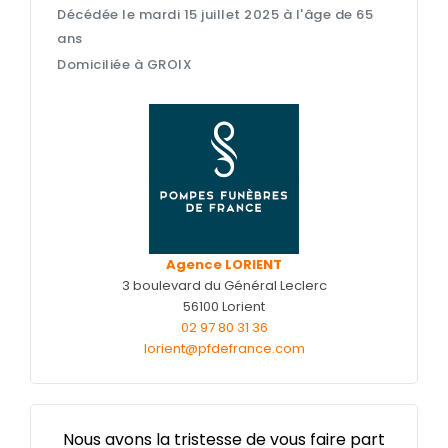
Entretien de sépulture
NOTRE
Décédée le mardi 15 juillet 2025 à l'âge de 65
AGENCE
Livraison de Fleurs Naturelles
ans
Domiciliée à GROIX
NOTRE CHAMBRE
Livraison de plaques
FUNÉRAIRE
Nos capitons funéraires
ESPACE FAMILLE
Nos cercueils
Nos fleurs naturelles
Nos monuments
Nos urnes funéraires
Agence LORIENT
3 boulevard du Général Leclerc
Rapatriement
56100 Lorient
02 97 80 31 36
Services aux familles
lorient@pfdefrance.com
Nous avons la tristesse de vous faire part