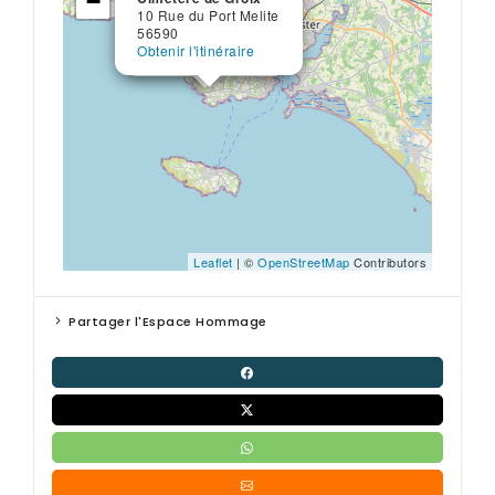
−
10 Rue du Port Melite
Place de l'Église
56590
56590
Obtenir l'itinéraire
Obtenir l'itinéraire
Leaflet
| ©
OpenStreetMap
Contributors
Partager l'Espace Hommage