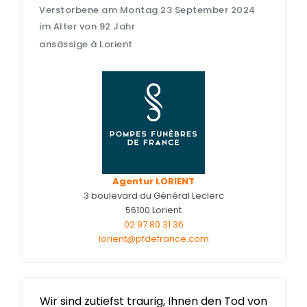
Entretien de sépulture
NOTRE
Verstorbene am Montag 23 September 2024
AGENCE
Livraison de Fleurs Naturelles
im Alter von 92 Jahr
ansässige à Lorient
NOTRE CHAMBRE
Livraison de plaques
FUNÉRAIRE
Nos capitons funéraires
ESPACE FAMILLE
Nos cercueils
Nos fleurs naturelles
Nos monuments
Nos urnes funéraires
Agentur LORIENT
3 boulevard du Général Leclerc
Rapatriement
56100 Lorient
02 97 80 31 36
Services aux familles
lorient@pfdefrance.com
Wir sind zutiefst traurig, Ihnen den Tod von