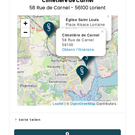
Cimetière de Carnel
56100
Obtenir l'itinéraire
58 Rue de Carnel - 56100 Lorient
×
Église Saint Louis
+
Place Alsace Lorraine
56100
−
×
Obtenir l'itinéraire
Cimetière de Carnel
58 Rue de Carnel
56100
Obtenir l'itinéraire
Leaflet
| ©
OpenStreetMap
Contributors
Seite teilen