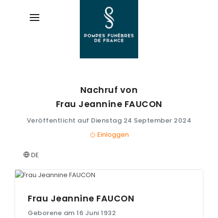
Nachruf von
AVIS
DE DÉCÈS
Frau Jeannine
FAUCON
Veröffentlicht auf Dienstag 24 September 2024
ORGANISER
DES OBSÈQUES
Einloggen
DE
PRÉVOIR
SES OBSÈQUES
SERVICES
Frau Jeannine
FAUCON
& ARTICLES
Geborene am 16 Juni 1932