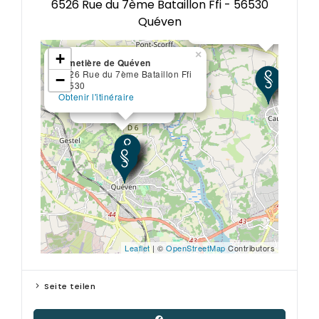
6526 Rue du 7ème Bataillon Ffi - 56530
1 Rue Jean Moulin
56850
Quéven
Obtenir l'itinéraire
×
+
Cimetière de Quéven
6526 Rue du 7ème Bataillon Ffi
×
−
Église
56530
56530
Obtenir l'itinéraire
Obtenir l'itinéraire
Leaflet
| ©
OpenStreetMap
Contributors
Seite teilen