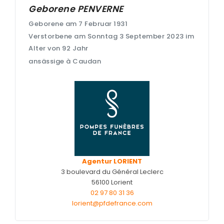
Entretien de sépulture
NOTRE
Geborene
PENVERNE
AGENCE
Livraison de Fleurs Naturelles
Geborene am 7 Februar 1931
NOTRE CHAMBRE
Verstorbene am Sonntag 3 September 2023 im
Livraison de plaques
FUNÉRAIRE
Alter von 92 Jahr
Nos capitons funéraires
ansässige à Caudan
ESPACE FAMILLE
Nos cercueils
Nos fleurs naturelles
Nos monuments
Nos urnes funéraires
Rapatriement
Agentur LORIENT
Services aux familles
3 boulevard du Général Leclerc
56100 Lorient
02 97 80 31 36
lorient@pfdefrance.com