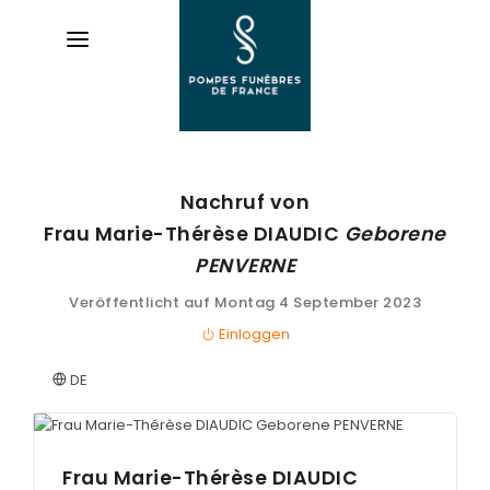
Nachruf von
AVIS
DE DÉCÈS
Frau Marie-Thérèse
DIAUDIC
Geborene
PENVERNE
ORGANISER
DES OBSÈQUES
Veröffentlicht auf Montag 4 September 2023
Einloggen
PRÉVOIR
SES OBSÈQUES
DE
SERVICES
& ARTICLES
Frau Marie-Thérèse
DIAUDIC