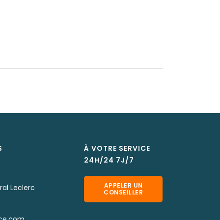
S
À VOTRE SERVICE
24H/24 7J/7
APPELER UN
al Leclerc
CONSEILLER
nce.com