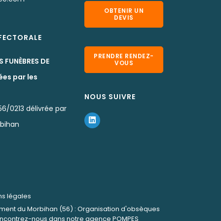
OBTENIR UN
DEVIS
EFECTORALE
PRENDRE RENDEZ-
S FUNÈBRES DE
VOUS
ées par les
NOUS SUIVRE
6/0213 délivrée par
rbihan
ns légales
ment du Morbihan (56) : Organisation d'obsèques
. Rencontrez-nous dans notre agence POMPES