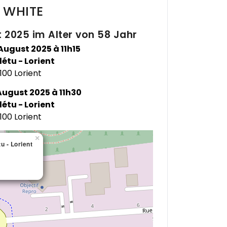
n
WHITE
 2025 im Alter von 58 Jahr
ugust 2025 à 11h15
étu - Lorient
100 Lorient
ugust 2025 à 11h30
étu - Lorient
100 Lorient
×
×
u - Lorient
u - Lorient