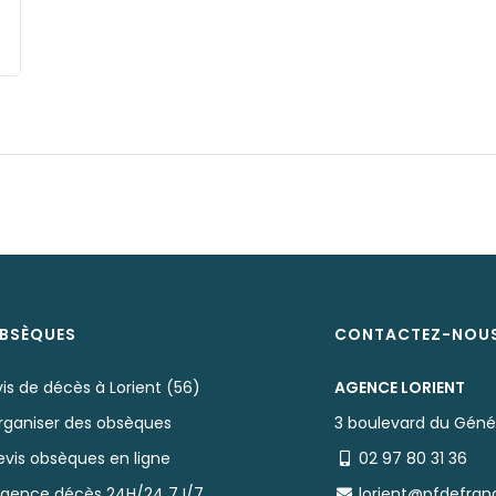
BSÈQUES
CONTACTEZ-NOU
is de décès à Lorient (56)
AGENCE LORIENT
rganiser des obsèques
3 boulevard du Génér
evis obsèques en ligne
02 97 80 31 36
rgence décès 24H/24 7J/7
lorient@pfdefra