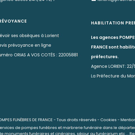
RÉVOYANCE
HABILITATION PR
évoir ses obsèques à Lorient
Les agences POMPE
evis prévoyance en ligne
FRANCE sont habilit
uméro ORIAS A VOS COTÉS : 22005881
préfectures.
Agence LORIENT: 22/5
La Préfecture du Mo
OMPES FUNÈBRES DE FRANCE
- Tous droits réservés -
Cookies
-
Mentio
ervices de pompes funèbres et marbrerie funéraire dans le départe
de monuments funéraires et cinéraires, séjour au funérarium etc ..