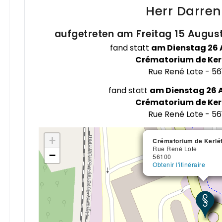
Herr Darre
aufgetreten am Freitag 15 August
fand statt
am Dienstag 26 A
Crématorium de Kerl
Rue René Lote - 56
fand statt
am Dienstag 26 A
Crématorium de Kerl
Rue René Lote - 56
+
Crématorium de Kerlét
Crématorium de Kerlét
Rue René Lote
Rue René Lote
−
56100
56100
Obtenir l'itinéraire
Obtenir l'itinéraire