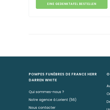
EINE GEDENKTAFEL BESTELLEN
POMPES FUNÈBRES DE FRANCE HERR
O
DARREN
WHITE
Av
Qui sommes-nous ?
O
Notre agence à Lorient (56)
D
Nous contacter
U