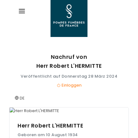
Nachruf von
AVIS
DE DÉCÈS
Herr Robert
L'HERMITTE
Veröffentlicht auf Donnerstag 28 März 2024
ORGANISER
DES OBSÈQUES
Einloggen
DE
PRÉVOIR
SES OBSÈQUES
SERVICES
Herr Robert
L'HERMITTE
& ARTICLES
Geboren am 10 August 1934