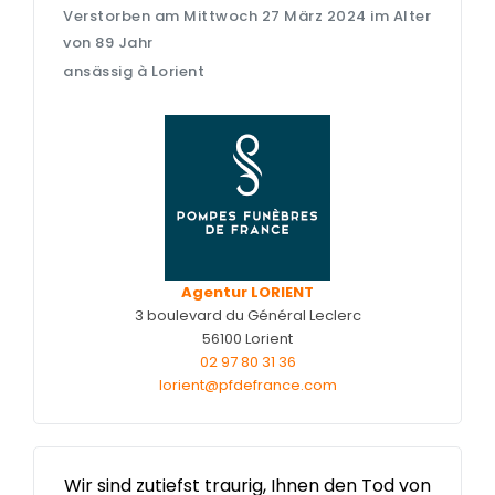
Entretien de sépulture
NOTRE
Verstorben am Mittwoch 27 März 2024 im Alter
AGENCE
Livraison de Fleurs Naturelles
von 89 Jahr
ansässig à Lorient
NOTRE CHAMBRE
Livraison de plaques
FUNÉRAIRE
Nos capitons funéraires
ESPACE FAMILLE
Nos cercueils
Nos fleurs naturelles
Nos monuments
Nos urnes funéraires
Agentur LORIENT
3 boulevard du Général Leclerc
Rapatriement
56100 Lorient
02 97 80 31 36
Services aux familles
lorient@pfdefrance.com
Wir sind zutiefst traurig, Ihnen den Tod von